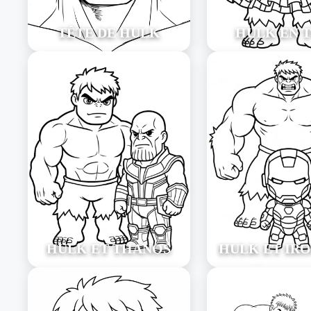
TÊTE DE HULK
HULK EN 
HULK ET THANOS
HULK ET IR