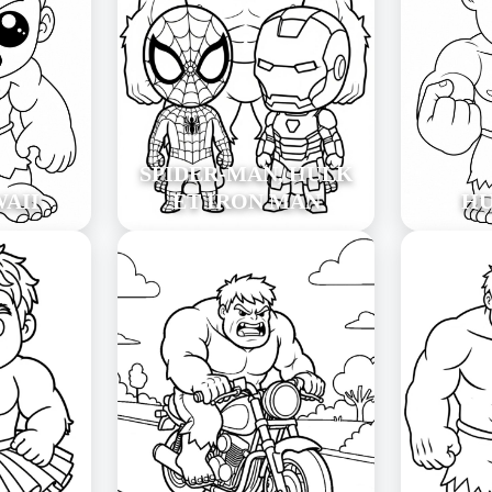
SPIDER-MAN, HULK
AII
ET IRON MAN
HU