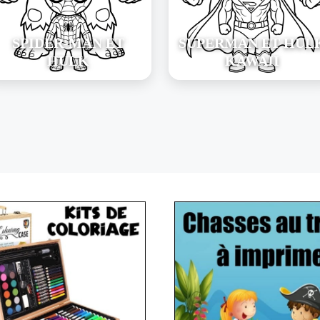
SPIDER-MAN ET
SUPERMAN ET HUL
HULK
KAWAII