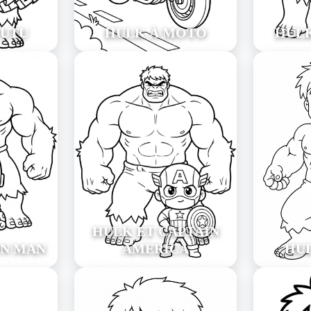
TUTU
HULK À MOTO
HUL
HULK ET CAPTAIN
ON MAN
AMERICA
HU