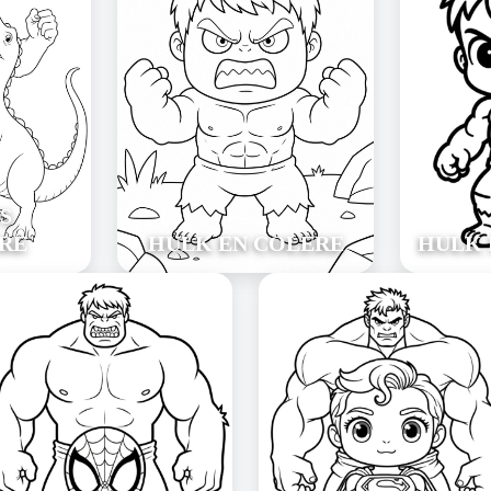
S
RE
HULK EN COLÈRE
HULK 