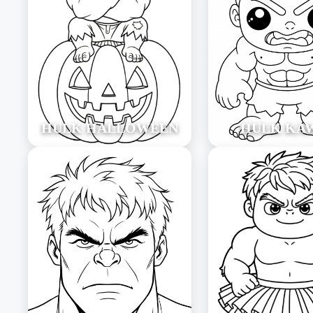
HULK HALLOWEEN
HULK KAW