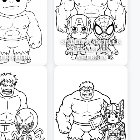
SPIDER-MAN, HULK
ET CAPTAIN
LK CHIBI
AMERICA