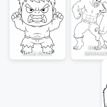
HULK V
HULK PETIT
DINOSAU