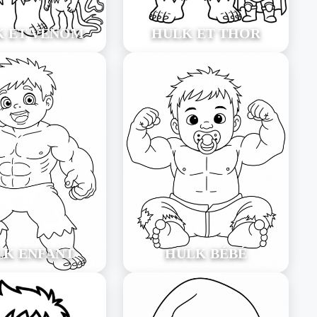
K ET VENOM
HULK ET THOR
LK ENFANT
HULK BÉBÉ