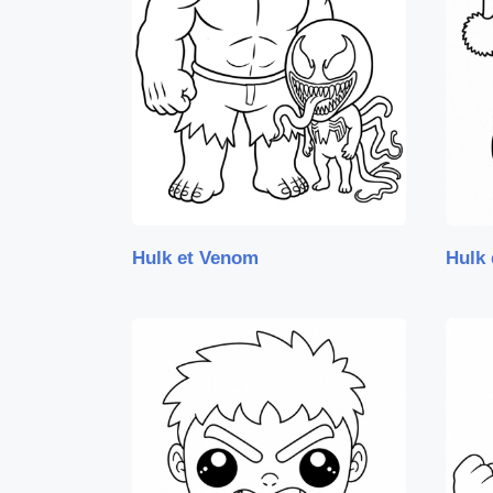
Hulk et Venom
Hulk 