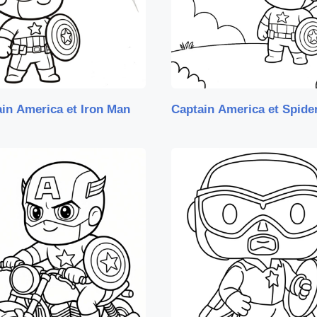
in America et Iron Man
Captain America et Spide