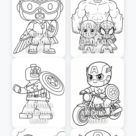
SPIDER-MAN,
CAPTAIN
HULK ET
AMERICA
CAPTAIN
FAUCON
AMERICA
CAPTAIN
CAPTAIN
AMERICA
AMERICA À
LEGO
MOTO