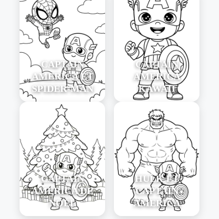
CAPTAIN
CAPTAIN
AMERICA ET
AMERICA
SPIDER-MAN
KAWAII
CAPTAIN
HULK ET
AMERICA DE
CAPTAIN
NOËL
AMERICA