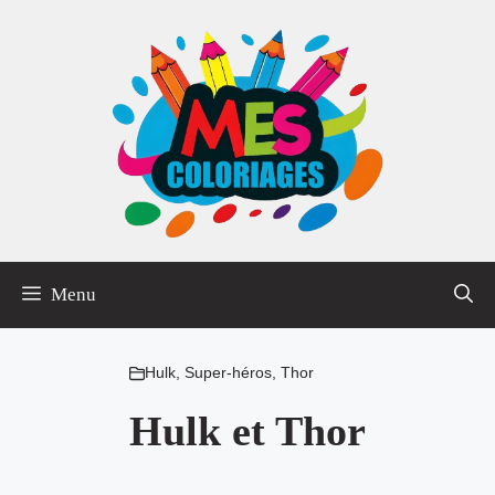
Aller
au
contenu
Menu
Hulk
,
Super-héros
,
Thor
Hulk et Thor