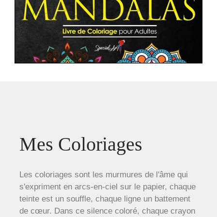
Mes Coloriages
Les coloriages sont les murmures de l'âme qui
s'expriment en arcs-en-ciel sur le papier, chaque
teinte est un souffle, chaque ligne un battement
de cœur. Dans ce silence coloré, chaque crayon