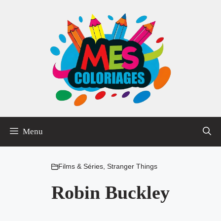
Aller
au
contenu
Menu
Films & Séries
,
Stranger Things
Robin Buckley