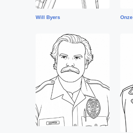
Will Byers
Onze