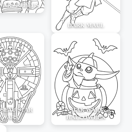
WARS REBELS
DARK MAUL
SSEAU STAR
STAR WARS
WARS
HALLOWEEN