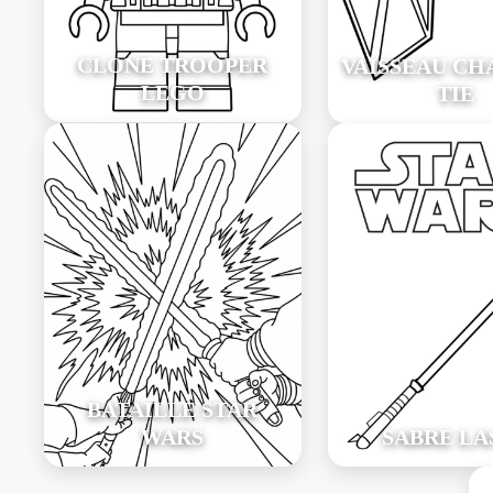
CLONE TROOPER
VAISSEAU CH
LEGO
TIE
BATAILLE STAR
WARS
SABRE LA