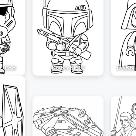
OPER
BOBA FETT
DARK