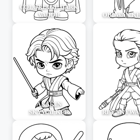
COLORIAGE DARK
VADOR
OBI WAN K
ANAKIN
SKYWALKER
REY SKYWA