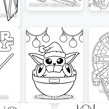
FAUCON MILLENIUM
STAR 
ASSEUR
VAI
SER
STAR WARS NOËL