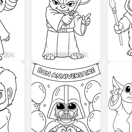
 LEIA
MAÎTRE YODA