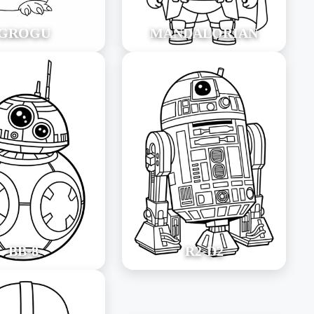
GROGU
MANDALORIAN
BB-8
R2-D2