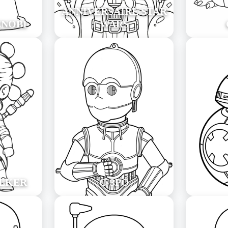
ANNIVERSAIRE STAR
ENOBI
WARS
LKER
C-3PO