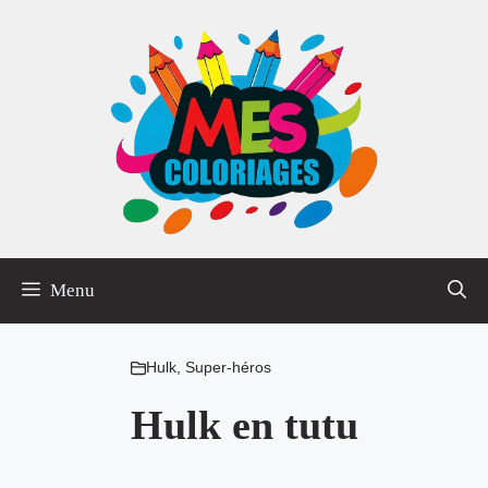
Aller
au
contenu
Menu
Hulk
,
Super-héros
Hulk en tutu