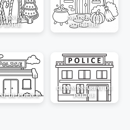
ISON PAIN
MAISON DE
D’ÉPICE
SORCIÈRE
COMMISSARIAT DE
NE DE POLICE
POLICE