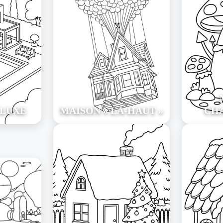
 LUXE
MAISON « LÀ-HAUT »
CH