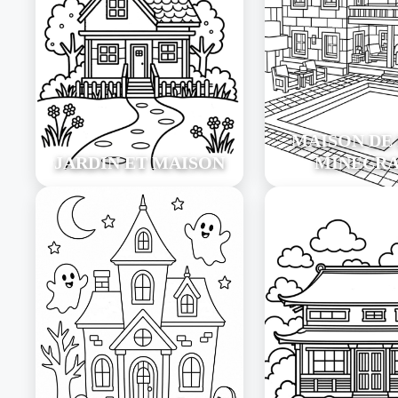
MAISON DE
JARDIN ET MAISON
MINECR