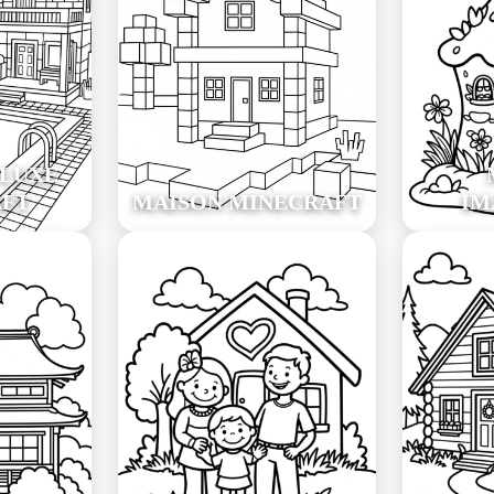
 LUXE
AFT
MAISON MINECRAFT
IM