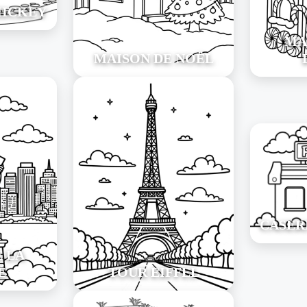
MICKEY
MA
MAISON DE NOËL
CASER
E LA
É
TOUR EIFFEL