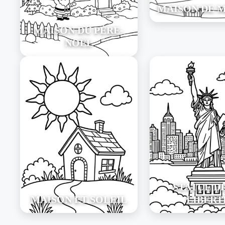
MAISON DE 
MAISON DU PÈRE-
NOËL
STATUE D
MAISON ET SOLEIL
LIBERT