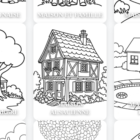
ONAISE
MAISON ET FAMILLE
MAIS
MAISON
MA
ARBRE
ALSACIENNE