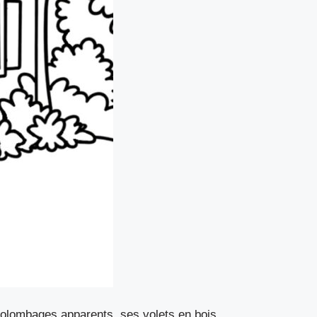
colombages apparents, ses volets en bois,