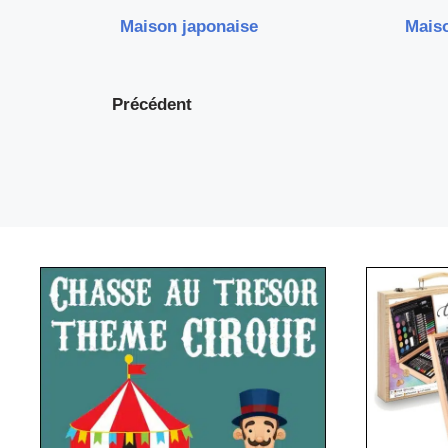
Maison japonaise
Maiso
Précédent