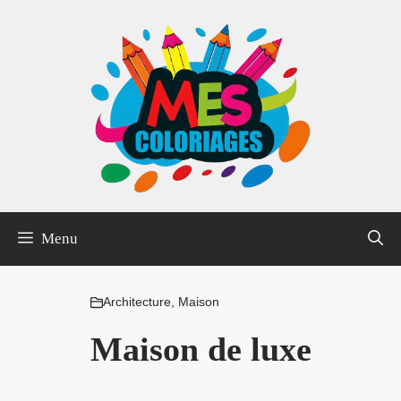
Aller
au
contenu
Menu
Architecture
,
Maison
Maison de luxe