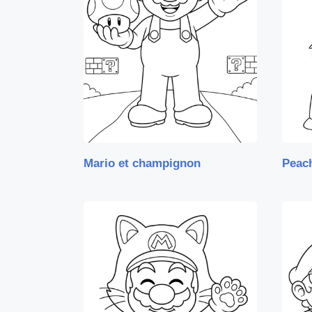
Mario et champignon
Peac