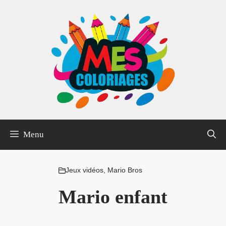
Aller
au
contenu
Menu
Jeux vidéos
,
Mario Bros
Mario enfant