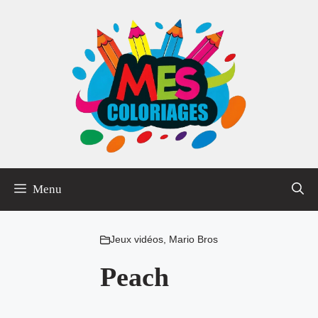
Aller
au
contenu
Menu
Jeux vidéos
,
Mario Bros
Peach