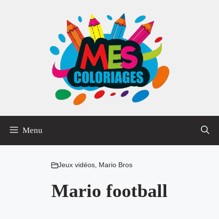
Aller
au
contenu
Menu
Jeux vidéos
,
Mario Bros
Mario football