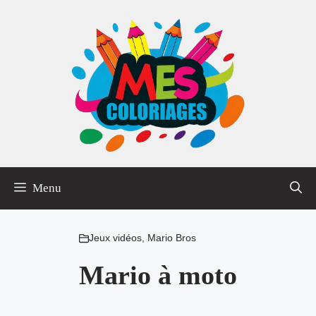
Aller
au
contenu
Menu
Jeux vidéos
,
Mario Bros
Mario à moto