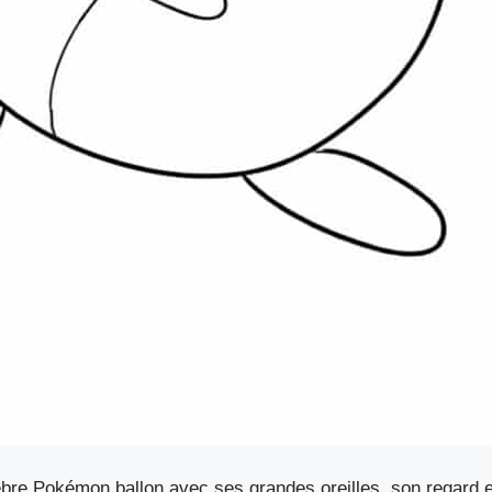
re Pokémon ballon avec ses grandes oreilles, son regard exp