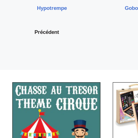
Hypotrempe
Gobo
Précédent