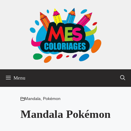
Aller
au
contenu
Menu
Mandala
,
Pokémon
Mandala Pokémon