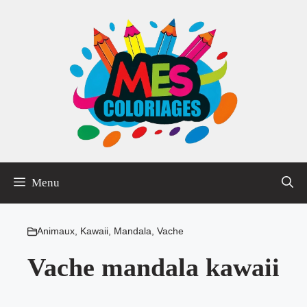
Aller
au
contenu
Menu
Animaux
,
Kawaii
,
Mandala
,
Vache
Vache mandala kawaii