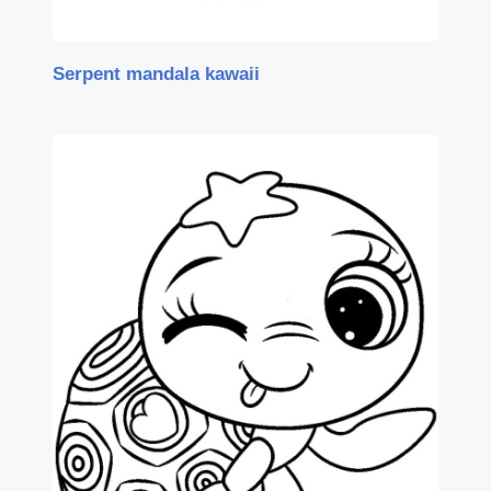
Serpent mandala kawaii