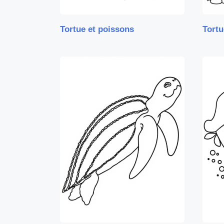
Tortue et poissons
Tortu