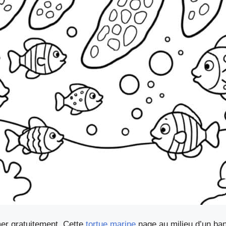
mer gratuitement. Cette
tortue marine
nage au milieu d’un ban