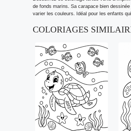
de fonds marins. Sa carapace bien dessinée 
varier les couleurs. Idéal pour les enfants q
COLORIAGES SIMILAIRE