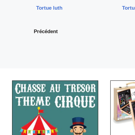
Tortue luth
Tortu
Précédent