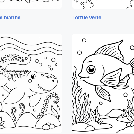
e marine
Tortue verte