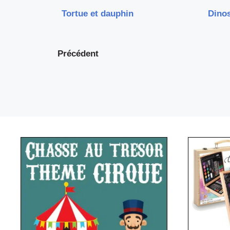
Tortue et dauphin
Dino
Précédent