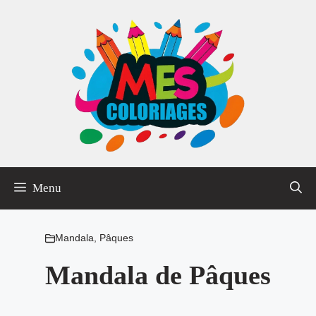
Aller
au
contenu
Menu
Mandala
,
Pâques
Mandala de Pâques