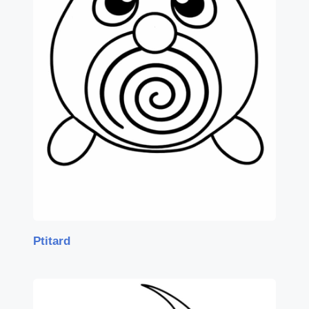
Ptitard