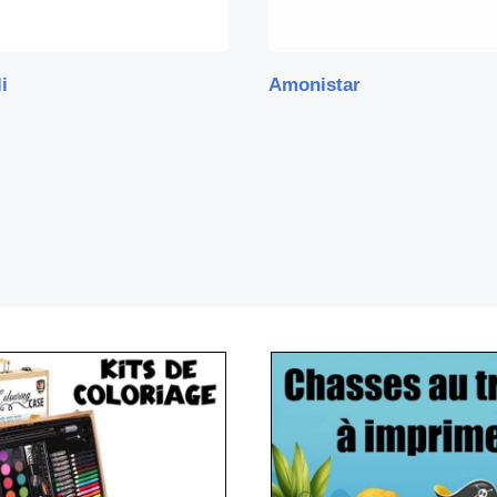
i
Amonistar