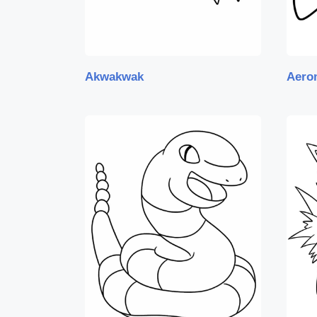
Akwakwak
Aero