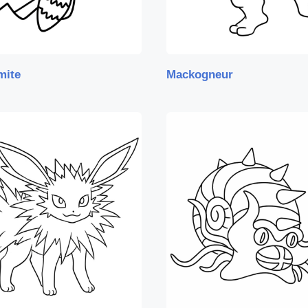
mite
Mackogneur