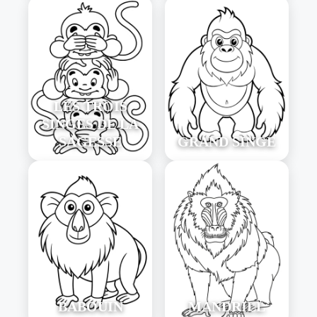
LES TROIS
SINGES DE LA
SAGESSE
GRAND SINGE
BABOUIN
MANDRILL