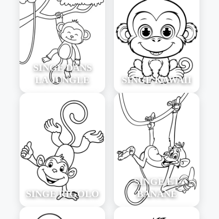
SINGE DANS
LA JUNGLE
SINGE KAWAII
SINGE ET
SINGE RIGOLO
BANANE