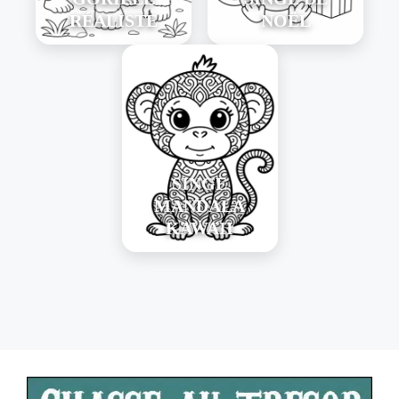
RÉALISTE
NOËL
SINGE
MANDALA
KAWAII