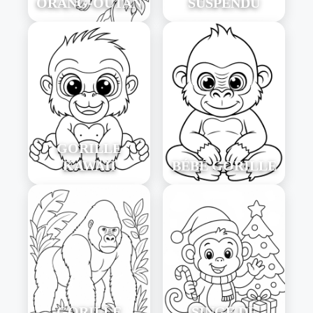
ORANG-OUTAN
SUSPENDU
GORILLE
KAWAII
BÉBÉ GORILLE
GORILLE
SINGE DE