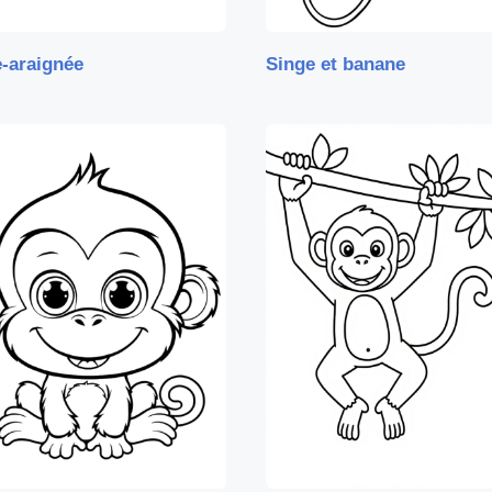
-araignée
Singe et banane