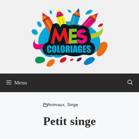
Aller
au
contenu
Menu
Animaux
,
Singe
Petit singe