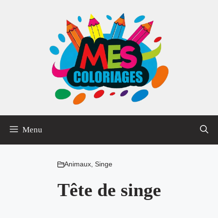
Aller
au
contenu
Menu
Animaux
,
Singe
Tête de singe