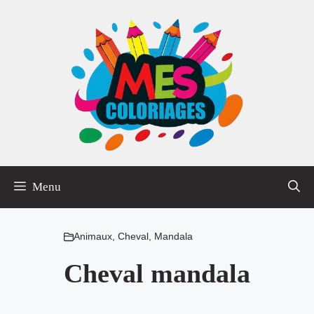
Aller
au
contenu
Menu
Animaux
,
Cheval
,
Mandala
Cheval mandala