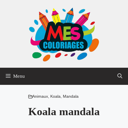
Aller
au
contenu
Menu
Animaux
,
Koala
,
Mandala
Koala mandala