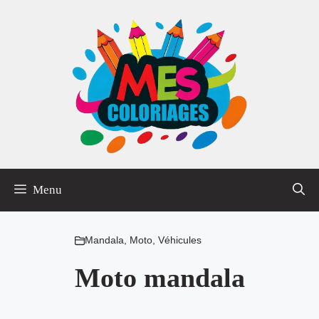
Aller
au
contenu
Menu
Mandala
,
Moto
,
Véhicules
Moto mandala