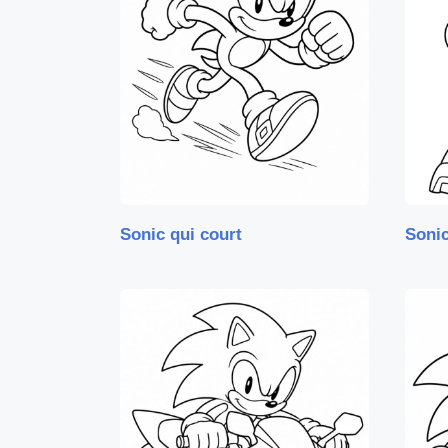
Sonic qui court
Soni