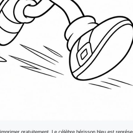
 imprimer gratuitement. Le célèbre hérisson bleu est repré