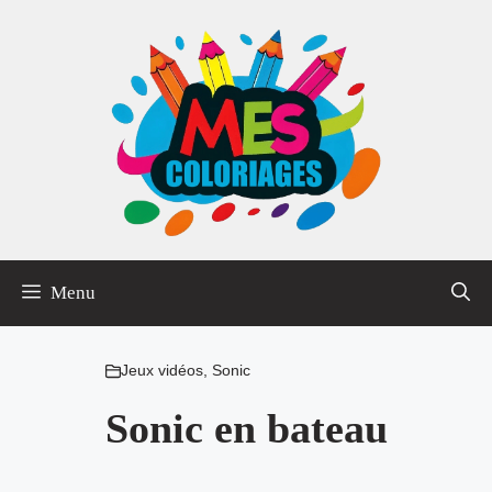
Aller
au
contenu
Menu
Jeux vidéos
,
Sonic
Sonic en bateau