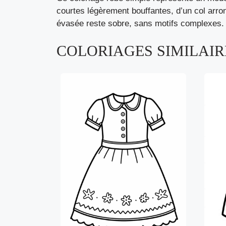
courtes légèrement bouffantes, d’un col arron
évasée reste sobre, sans motifs complexes. L
COLORIAGES SIMILAIRE