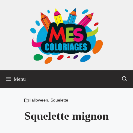
Aller
au
contenu
Menu
Halloween
,
Squelette
Squelette mignon