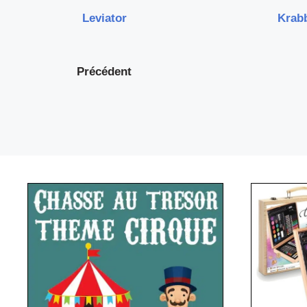
Leviator
Krab
Précédent