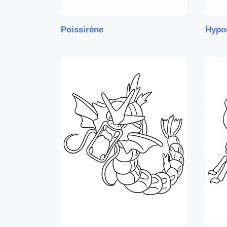
Poissirène
Hypo