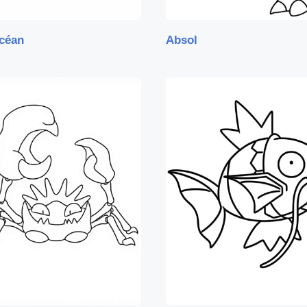
céan
Absol