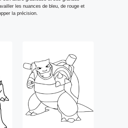
availler les nuances de bleu, de rouge et
pper la précision.