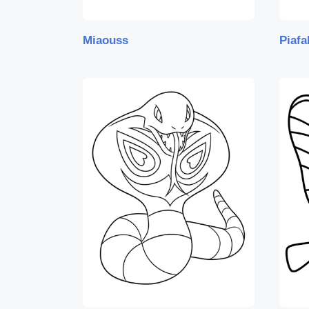
Miaouss
Piafa