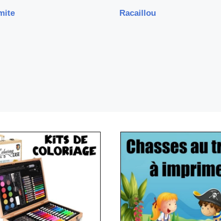
mite
Racaillou