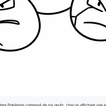
bre Pokémon composé de six œufs, chacun affichant une exp