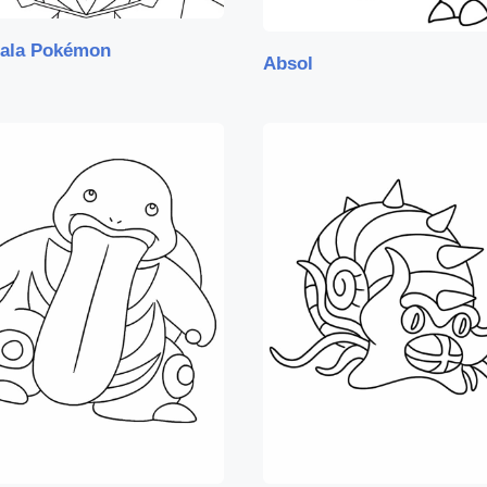
ala Pokémon
Absol