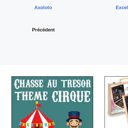
Axoloto
Exce
Précédent