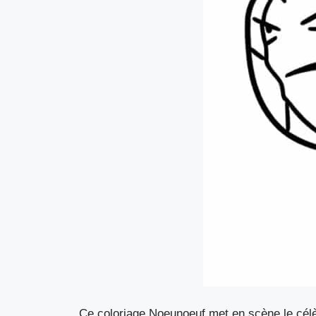
Ce coloriage Noeunoeuf met en scène le célè