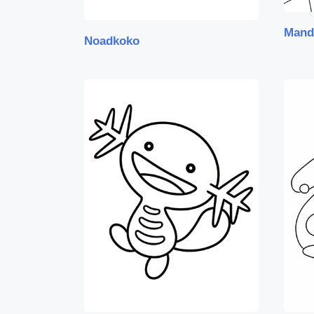
Mand
Noadkoko