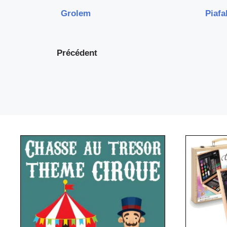
Grolem
Piafa
Précédent