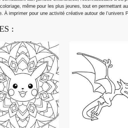
 le coloriage, même pour les plus jeunes, tout en permettant 
e. À imprimer pour une activité créative autour de l’univers
S :