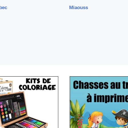
bec
Miaouss