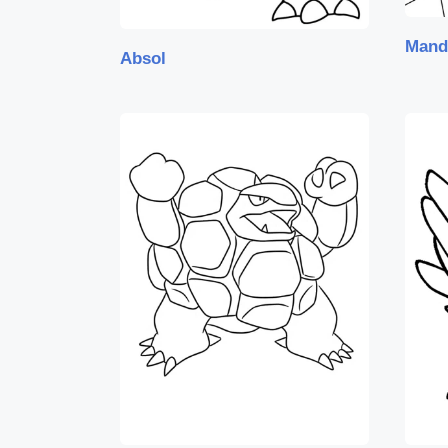
Mand
Absol