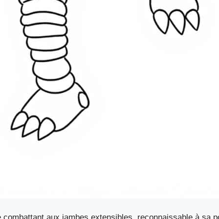
e combattant aux jambes extensibles, reconnaissable à sa po