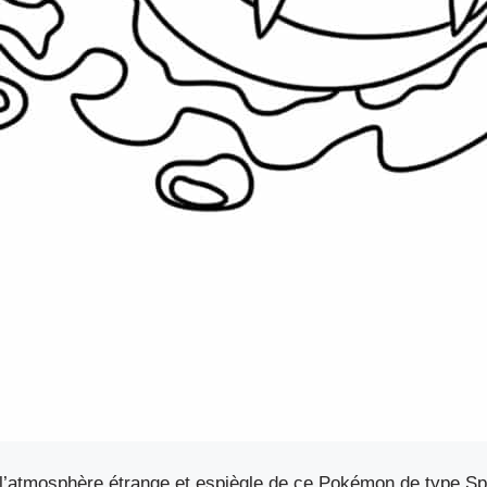
l’atmosphère étrange et espiègle de ce Pokémon de type Spe