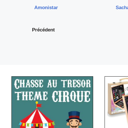
Amonistar
Sach
Précédent