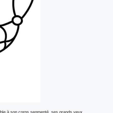
able à son corps segmenté, ses grands yeux