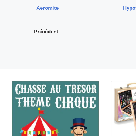
Aeromite
Hypo
Précédent