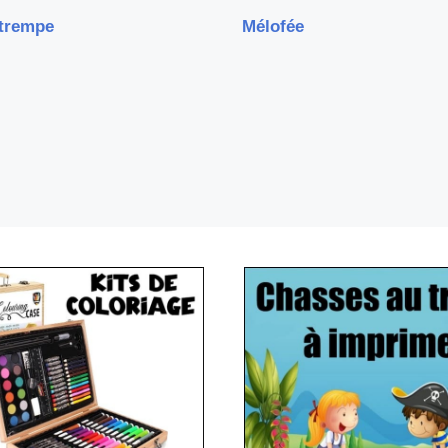
trempe
Mélofée