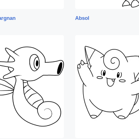
argnan
Absol