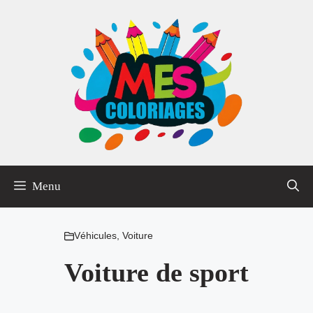
Aller
au
contenu
Menu
Véhicules
,
Voiture
Voiture de sport