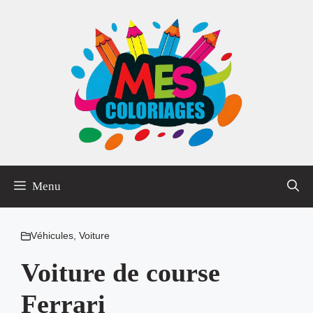
Aller
au
contenu
Menu
Véhicules
,
Voiture
Voiture de course
Ferrari