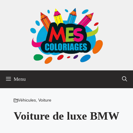
Aller
au
contenu
Menu
Véhicules
,
Voiture
Voiture de luxe BMW