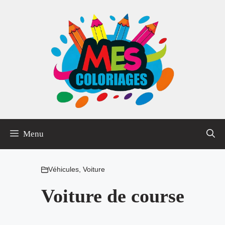
Aller
au
contenu
Menu
Véhicules
,
Voiture
Voiture de course