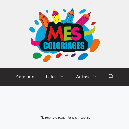
Animaux
Fêtes
Autres
Jeux vidéos
,
Kawaii
,
Sonic